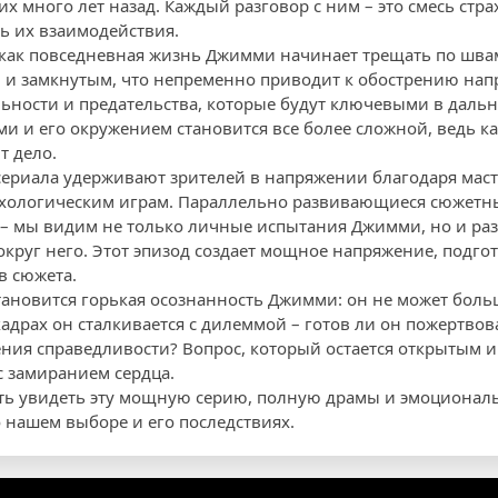
 много лет назад. Каждый разговор с ним – это смесь стра
ь их взаимодействия.
 как повседневная жизнь Джимми начинает трещать по швам
м и замкнутым, что непременно приводит к обострению напр
ьности и предательства, которые будут ключевыми в даль
 и его окружением становится все более сложной, ведь к
т дело.
сериала удерживают зрителей в напряжении благодаря ма
ихологическим играм. Параллельно развивающиеся сюжетн
е – мы видим не только личные испытания Джимми, но и р
округ него. Этот эпизод создает мощное напряжение, подго
в сюжета.
ановится горькая осознанность Джимми: он не может боль
адрах он сталкивается с дилеммой – готов ли он пожертво
ния справедливости? Вопрос, который остается открытым и 
 замиранием сердца.
ть увидеть эту мощную серию, полную драмы и эмоциональ
о нашем выборе и его последствиях.