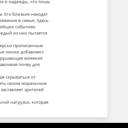
ха и надежды, что лишь
. Его близкие находят
яжения в семье. Здесь
нейших событиях.
аждый из них пытается
стерски прописанным
ые линии добавляют
азрушающее влияние
тавливая почву для
ше скрываться от
вать своим моральным
заставляет зрителей
ной нагрузки, которая