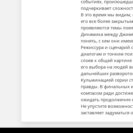
событиях, произошедших
подчеркивает сложност
В это время мы видим,
его все более закрыты
проявляются темы лоял
Динамика между Джимми
понять, с кем они имею
Режиссура и сценарий 
диалогам и тонким пс
слоев к общей картин
его выбора на людей в
дальнейших разворото
Кульминацией серии ст
правды. В финальных к
компасом ради достиже
ожидать продолжение с
Не упустите возможнос
заставляет задуматься 