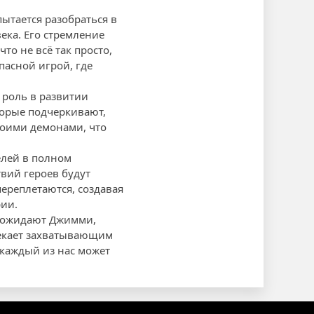
ытается разобраться в
ека. Его стремление
то не всё так просто,
опасной игрой, где
 роль в развитии
торые подчеркивают,
воими демонами, что
елей в полном
вий героев будут
ереплетаются, создавая
рии.
я ожидают Джимми,
влекает захватывающим
 каждый из нас может