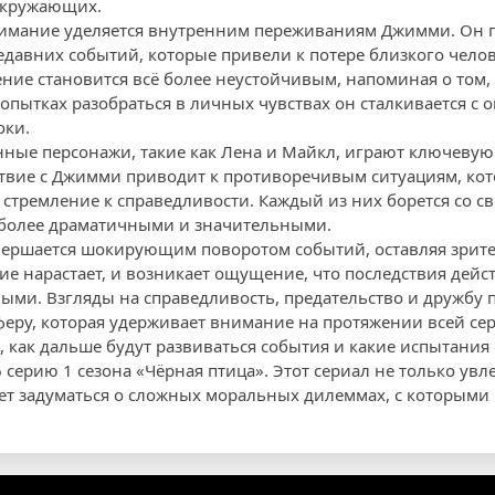
окружающих.
нимание уделяется внутренним переживаниям Джимми. Он п
едавних событий, которые привели к потере близкого челов
ние становится всё более неустойчивым, напоминая о том, ч
 попытках разобраться в личных чувствах он сталкивается с 
оки.
нные персонажи, такие как Лена и Майкл, играют ключевую
твие с Джимми приводит к противоречивым ситуациям, ко
 стремление к справедливости. Каждый из них борется со с
 более драматичными и значительными.
вершается шокирующим поворотом событий, оставляя зрит
е нарастает, и возникает ощущение, что последствия дейст
ыми. Взгляды на справедливость, предательство и дружбу п
ру, которая удерживает внимание на протяжении всей се
ь, как дальше будут развиваться события и какие испытани
6 серию 1 сезона «Чёрная птица». Этот сериал не только у
яет задуматься о сложных моральных дилеммах, с которыми